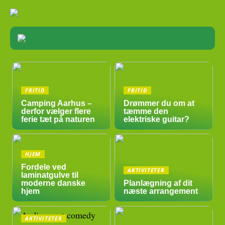
FRITID
FRITID
Camping Aarhus –
Drømmer du om at
derfor vælger flere
tæmme den
ferie tæt på naturen
elektriske guitar?
HJEM
Fordele ved
AKTIVITETER
laminatgulve til
moderne danske
Planlægning af dit
hjem
næste arrangement
AKTIVITETER