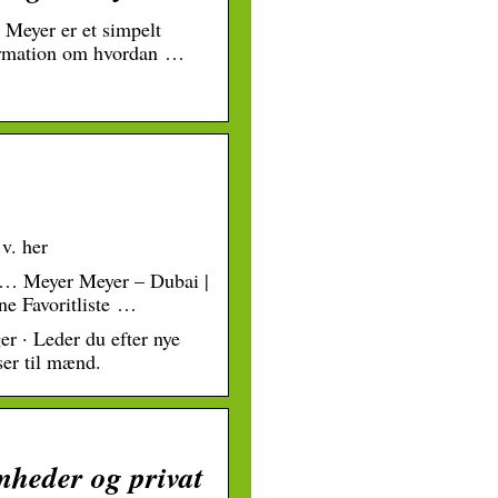
 Meyer er et simpelt
formation om hvordan …
v. her
. … Meyer Meyer – Dubai |
e Favoritliste …
r · Leder du efter nye
ser til mænd.
mheder og privat