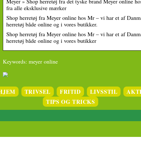
Meyer » Shop herretøj fra det tyske brand Meyer online ho
fra alle eksklusive mærker
Shop herretøj fra Meyer online hos Mr – vi har et af Danma
herretøj både online og i vores butikker.
Shop herretøj fra Meyer online hos Mr – vi har et af Danma
herretøj både online og i vores butikker
Keywords: meyer online
HJEM
TRIVSEL
FRITID
LIVSSTIL
AKT
TIPS OG TRICKS