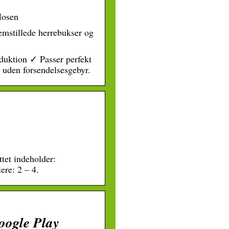
Hosen
emstillede herrebukser og
duktion ✓ Passer perfekt
 uden forsendelsesgebyr.
ttet indeholder:
lere: 2 – 4.
oogle Play