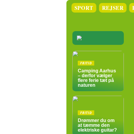
SPORT
REJSER
FRITID
Camping Aarhus
– derfor vælger
flere ferie tæt på
naturen
FRITID
Drømmer du om
at tæmme den
elektriske guitar?