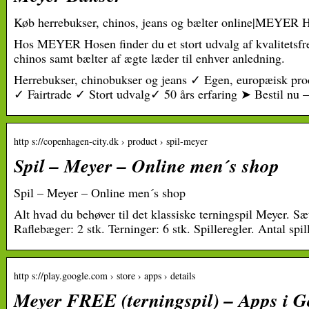
Køb herrebukser, chinos, jeans og bælter online|MEYER 
Hos MEYER Hosen finder du et stort udvalg af kvalitetsfr
chinos samt bælter af ægte læder til enhver anledning.
Herrebukser, chinobukser og jeans ✓ Egen, europæisk pro
✓ Fairtrade ✓ Stort udvalg✓ 50 års erfaring ➤ Bestil nu –
http s://copenhagen-city.dk › product › spil-meyer
Spil – Meyer – Online men´s shop
Spil – Meyer – Online men´s shop
Alt hvad du behøver til det klassiske terningspil Meyer. Sæ
Raflebæger: 2 stk. Terninger: 6 stk. Spilleregler. Antal spil
http s://play.google.com › store › apps › details
Meyer FREE (terningspil) – Apps i G