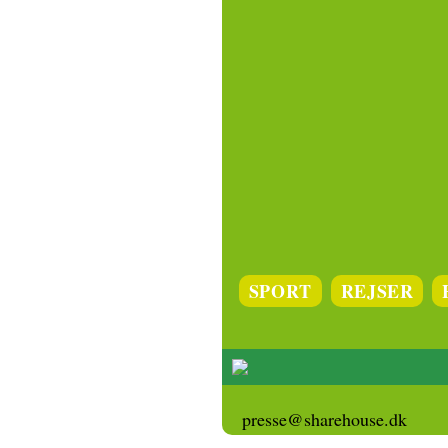
SPORT
REJSER
presse@sharehouse.dk