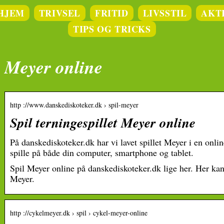
HJEM
TRIVSEL
FRITID
LIVSSTIL
AKT
TIPS OG TRICKS
Meyer online
http ://www.danskediskoteker.dk › spil-meyer
Spil terningespillet Meyer online
På danskediskoteker.dk har vi lavet spillet Meyer i en onli
spille på både din computer, smartphone og tablet.
Spil Meyer online på danskediskoteker.dk lige her. Her kan
Meyer.
http ://cykelmeyer.dk › spil › cykel-meyer-online