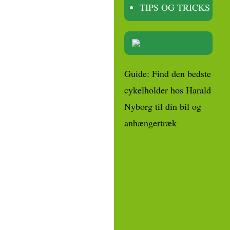
TIPS OG TRICKS
Guide: Find den bedste
cykelholder hos Harald
Nyborg til din bil og
anhængertræk