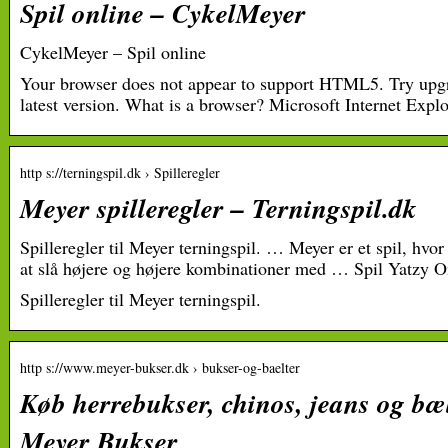
Spil online – CykelMeyer
CykelMeyer – Spil online
Your browser does not appear to support HTML5. Try upgr
latest version. What is a browser? Microsoft Internet Explo
http s://terningspil.dk › Spilleregler
Meyer spilleregler – Terningspil.dk
Spilleregler til Meyer terningspil. … Meyer er et spil, hvo
at slå højere og højere kombinationer med … Spil Yatzy On
Spilleregler til Meyer terningspil.
http s://www.meyer-bukser.dk › bukser-og-baelter
Køb herrebukser, chinos, jeans og bæl
Meyer Bukser