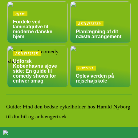
HJEM
Fordele ved
AKTIVITETER
laminatgulve til
moderne danske
Planlægning af dit
hjem
næste arrangement
AKTIVITETER
Udforsk
Københavns sjove
LIVSSTIL
side: En guide til
comedy shows for
Oplev verden på
enhver smag
rejsehøjskole
Guide: Find den bedste cykelholder hos Harald Nyborg
til din bil og anhængertræk