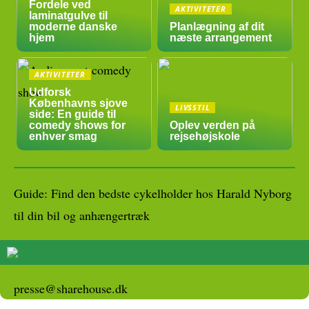
Fordele ved
AKTIVITETER
laminatgulve til
moderne danske
Planlægning af dit
hjem
næste arrangement
AKTIVITETER
Udforsk
Københavns sjove
LIVSSTIL
side: En guide til
comedy shows for
Oplev verden på
enhver smag
rejsehøjskole
Guide: Find den bedste cykelholder hos Harald Nyborg
til din bil og anhængertræk
presse@sharehouse.dk