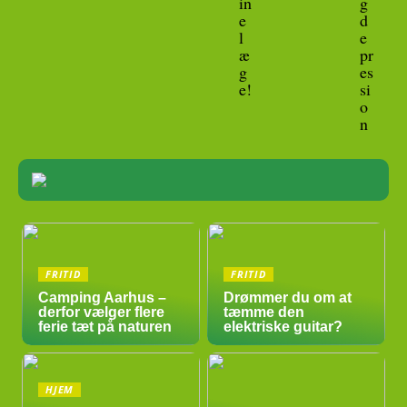
in
g
e
d
l
e
æ
pr
g
es
e!
si
o
n
FRITID
FRITID
Camping Aarhus –
Drømmer du om at
derfor vælger flere
tæmme den
ferie tæt på naturen
elektriske guitar?
HJEM