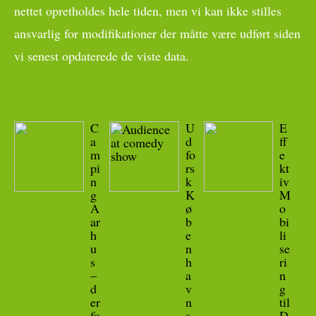
nettet opretholdes hele tiden, men vi kan ikke stilles
ansvarlig for modifikationer der måtte være udført siden
vi senest opdaterede de viste data.
C
U
E
a
d
ff
m
fo
e
pi
rs
kt
n
k
iv
g
K
M
A
ø
o
ar
b
bi
h
e
li
u
n
se
s
h
ri
–
a
n
d
v
g
er
n
til
fo
s
D