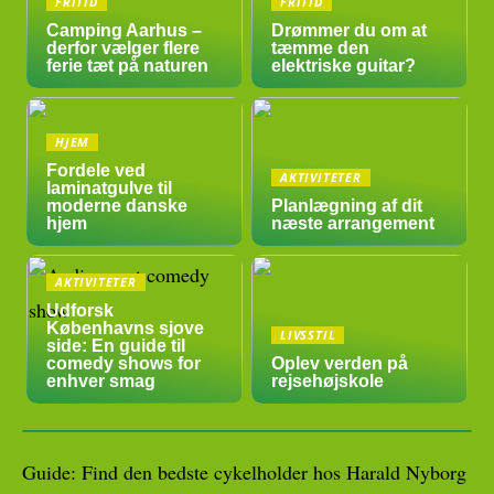
FRITID
FRITID
Camping Aarhus –
Drømmer du om at
derfor vælger flere
tæmme den
ferie tæt på naturen
elektriske guitar?
HJEM
Fordele ved
AKTIVITETER
laminatgulve til
moderne danske
Planlægning af dit
hjem
næste arrangement
AKTIVITETER
Udforsk
Københavns sjove
LIVSSTIL
side: En guide til
comedy shows for
Oplev verden på
enhver smag
rejsehøjskole
Guide: Find den bedste cykelholder hos Harald Nyborg