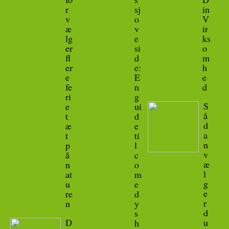
r
sj
in
v
o
V
æ
v
ir
lg
e
ks
er
si
o
fl
d
m
er
e:
h
e
E
e
fe
n
d
ri
g
S
e
ui
å
t
d
d
æ
e
a
t
ti
n
p
l
v
å
c
æ
n
o
l
at
m
g
u
e
e
re
d
r
n
y
d
s
D
u
h