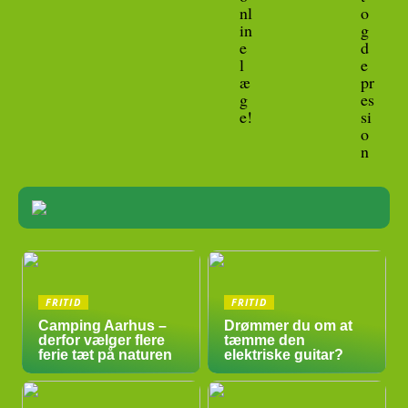
nl
o
in
g
e
d
l
e
æ
pr
g
es
e!
si
o
n
FRITID
FRITID
Camping Aarhus –
Drømmer du om at
derfor vælger flere
tæmme den
ferie tæt på naturen
elektriske guitar?