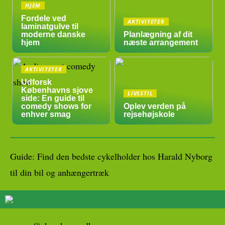
HJEM
Fordele ved
AKTIVITETER
laminatgulve til
moderne danske
Planlægning af dit
hjem
næste arrangement
AKTIVITETER
Udforsk
Københavns sjove
LIVSSTIL
side: En guide til
comedy shows for
Oplev verden på
enhver smag
rejsehøjskole
Guide: Find den bedste cykelholder hos Harald Nyborg
til din bil og anhængertræk